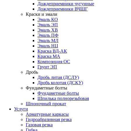
Дождеприемники чугунные
Дождеприемники ВЧШГ
Краски и эмали
Эмаль КО
Эмаль ЭП
Эмаль ХВ
Эмаль ПФ
Эмаль МЛ
Эмаль НЦ
Краска ВД-АК
Краска МА
Композиция ОС
Грунт ЭП
Дробь
Дробь литая (ДСЛУ)
Дробь колотая (ДСКУ)
Фундаметные болты
Фундаметные болты
Шпилька полнорезьбовая
Шпоночный прокат
Услуги
Арматурные каркасы
Гидроабразивная резка
Газовая резка
Гибка